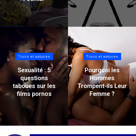
Trucs et astuces
Trucs et astuces
Sexualité : 5
Pourquoi les
questions
Hommes
taboues sur les
Trompent-ils Leur
films pornos
Femme ?