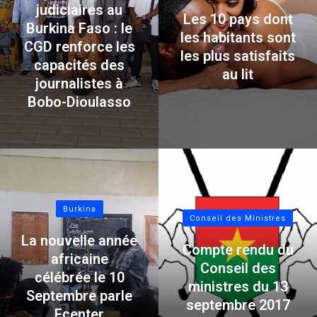
judiciaires au
Les 10 pays dont
Burkina Faso : le
les habitants sont
CGD renforce les
les plus satisfaits
capacités des
au lit
journalistes à
Bobo-Dioulasso
Burkina
Conseil des Ministres
La nouvelle année
Compte rendu du
africaine
Conseil des
célébrée le 10
ministres du 13
Septembre parle
septembre 2017
Fcenter