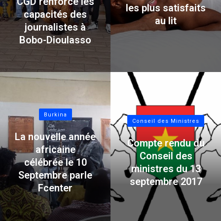
CGD renforce les
les plus satisfaits
capacités des
au lit
journalistes à
Bobo-Dioulasso
Burkina
Conseil des Ministres
La nouvelle année
Compte rendu du
africaine
Conseil des
célébrée le 10
ministres du 13
Septembre parle
septembre 2017
Fcenter