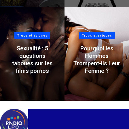
Trucs et astuces
Trucs et astuces
Sexualité : 5
Pourquoi les
questions
Hommes
taboues sur les
Trompent-ils Leur
films pornos
Femme ?