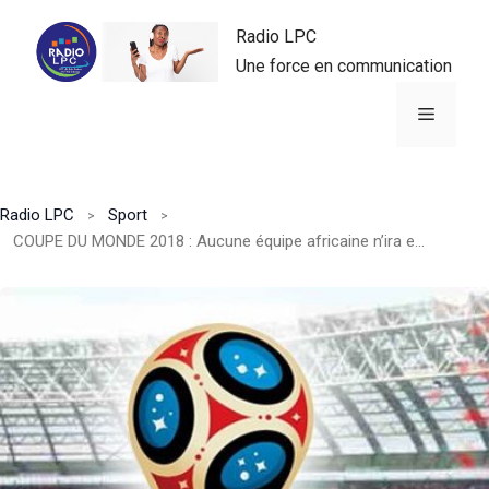
Aller
Radio LPC
au
Une force en communication
contenu
Menu
Radio LPC
Sport
COUPE DU MONDE 2018 : Aucune équipe africaine n’ira en huitième de finale.