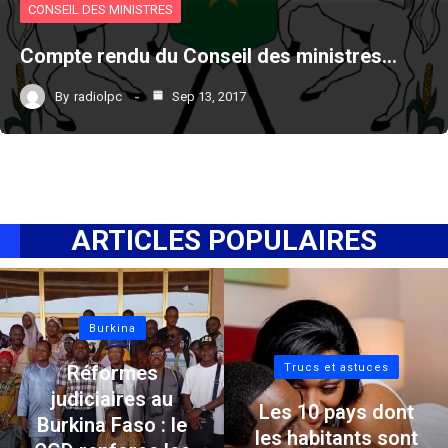
CONSEIL DES MINISTRES
Compte rendu du Conseil des ministres…
By
radiolpc
Sep 13, 2017
ARTICLES POPULAIRES
Burkina
Réformes
Trucs et astuces
judiciaires au
Les 10 pays dont
Burkina Faso : le
les habitants sont