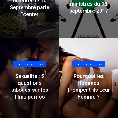
célébrée le 10
ministres du 13
Septembre parle
septembre 2017
Fcenter
Trucs et astuces
Trucs et astuces
Sexualité : 5
Pourquoi les
questions
Hommes
taboues sur les
Trompent-ils Leur
films pornos
Femme ?